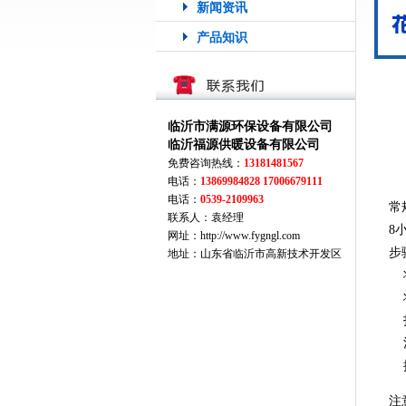
新闻资讯
产品知识
临沂市满源环保设备有限公司
临沂福源供暖设备有限公司
免费咨询热线：
13181481567
电话：
13869984828 17006679111
电话：
0539-2109963
常
联系人：袁经理
8
网址：http://www.fygngl.com
步
地址：山东省临沂市高新技术开发区
将
将
打
注
提
注