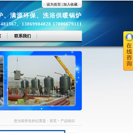
设为首页
|
加入收藏
炉
、
满源环保
、
洗浴供暖锅炉
81567、13869984828 17006679111
言
联系我们
您当前所在的位置是：
首页
>
产品知识