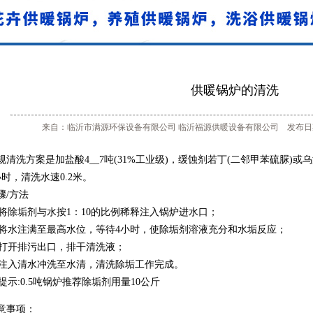
供暖锅炉的清洗
来自：临沂市满源环保设备有限公司 临沂福源供暖设备有限公司 发布日期：20
规清洗方案是加盐酸4__7吨(31%工业级)，缓蚀剂若丁(二邻甲苯硫脲)或乌
小时，清洗水速0.2米。
骤/方法
除垢剂与水按1：10的比例稀释注入锅炉进水口；
水注满至最高水位，等待4小时，使除垢剂溶液充分和水垢反应；
开排污出口，排干清洗液；
入清水冲洗至水清，清洗除垢工作完成。
示:0.5吨锅炉推荐除垢剂用量10公斤
意事项：