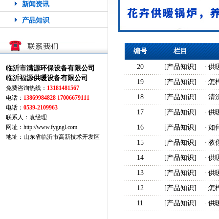
新闻资讯
产品知识
编号
栏目
20
[
产品知识
]
供
·
临沂市满源环保设备有限公司
临沂福源供暖设备有限公司
19
[
产品知识
]
怎
·
免费咨询热线：
13181481567
18
[
产品知识
]
清
·
电话：
13869984828 17006679111
电话：
0539-2109963
17
[
产品知识
]
供
·
联系人：袁经理
网址：http://www.fygngl.com
16
[
产品知识
]
如
·
地址：山东省临沂市高新技术开发区
15
[
产品知识
]
教
·
14
[
产品知识
]
供
·
13
[
产品知识
]
供
·
12
[
产品知识
]
怎
·
11
[
产品知识
]
供
·