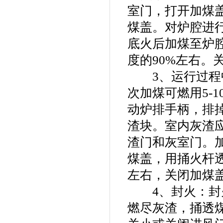
室门，打开加煤
煤盖。对炉腔进
底火后加煤至炉
度的90%左右。
3、运行过程中
次加煤可燃用5-
动炉排手柄，排
渣块。室内灰渣
渣门和灰室门。
煤盖，用捅火杆
左右，关闭加煤
4、封火：封火
燃尽灰渣，捅透